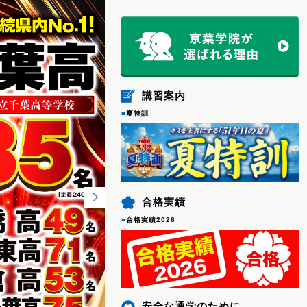
講習案内
■
夏特訓
合格実績
■
合格実績2026
安全な通学のために