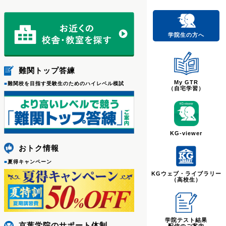
学院生の方へ
難関トップ答練
My GTR
■
難関校を目指す受験生のためのハイレベル模試
（自宅学習）
KG-viewer
おトク情報
■
夏得キャンペーン
KGウェブ・ライブラリー
（高校生）
学院テスト結果
京葉学院のサポート体制