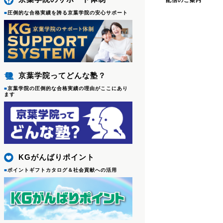
配信のご案内
■
圧倒的な合格実績を誇る京葉学院の安心サポート
京葉学院ってどんな塾？
■
京葉学院の圧倒的な合格実績の理由がここにあり
ます
KGがんばりポイント
■
ポイントギフトカタログ＆社会貢献への活用