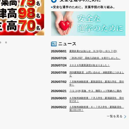
■
安全な通学のために。京葉学院の取り組み。
ニュース
2026/08/01
夏期休業のお知らせ ８/９(日)～８/１７(月)
2026/07/26
「2026-2027 高校入試総括」を発行しました。
2026/07/24
２０２６年夏期講習が始まりました！
2026/07/08
2026夏期講習 お問い合わせ・体験授業につきまし
て
2026/07/02
７月無料体験授業・夏期講習生・夏期入学生 受付
中！
2026/06/21
７/２３(木)実施 中３ 難関トップ答練のご案内
2026/06/03
６月無料体験授業・７月入学生・夏期講習生 受付
中です！
2026/05/22
５月無料体験授業・６～７月入学生・夏期講習生
受け付け中！
一覧を見る