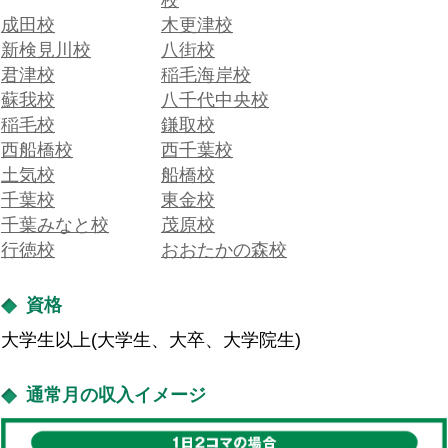
校
成田校
木更津校
新検見川校
八街校
君津校
稲毛海岸校
蘇我校
八千代中央校
稲毛校
鎌取校
西船橋校
西千葉校
土気校
船橋校
千葉校
東金校
千葉みなと校
茂原校
行徳校
おおたかの森校
資格
大学生以上(大学生、大卒、大学院生)
通常月の収入イメージ