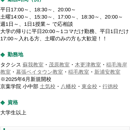
平日17:00～、18:30～、20:00～
土曜14:00～、15:30～、17:00～、18:30～、20:00～
週1日～、1日1授業～ で応相談
大学の帰りに平日20:00～1コマだけ勤務、平日1日だけ
17:00～入れる方、土曜のみの方も大歓迎！！
勤務地
タクシス
蘇我教室
・
茂原教室
・
木更津教室
・
稲毛海岸
教室
・
幕張ベイタウン教室
・
稲毛教室
・
新浦安教室
※2025年6月新規開校
京葉学院 小中部
土気校
・
八幡校
・
東金校
・
行徳校
資格
大学生以上