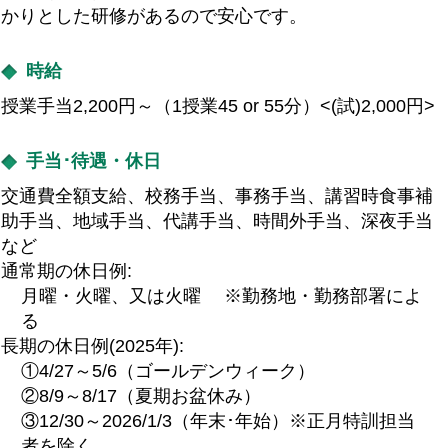
かりとした研修があるので安心です。
時給
授業手当2,200円～（1授業45 or 55分）<(試)2,000円>
手当･待遇・休日
交通費全額支給、校務手当、事務手当、講習時食事補
助手当、地域手当、代講手当、時間外手当、深夜手当
など
通常期の休日例:
月曜・火曜、又は火曜 ※勤務地・勤務部署によ
る
長期の休日例(2025年):
①4/27～5/6（ゴールデンウィーク）
②8/9～8/17（夏期お盆休み）
③12/30～2026/1/3（年末･年始）※正月特訓担当
者を除く