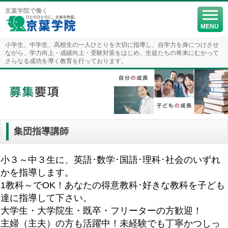
京葉学院で働く
MENU
小学生、中学生、高校生の一人ひとりを大切に指導し、自学力を身につけさせ
ながら、学力向上・成績向上・受験対策をはじめ、生徒たちの将来にむかって
さらなる成功を導く教育を行っております。
集団指導講師
小３～中３生に、英語･数学･国語･理科･社会のいずれ
かを指導します。
1教科～でOK！あなたの得意教科･好きな教科を子ども
達に指導して下さい。
大学生・大学院生・既卒・フリーターの方歓迎！
主婦（主夫）の方も活躍中！未経験でも丁寧かつしっ