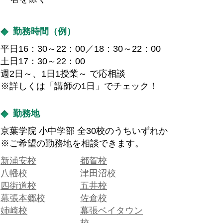
勤務時間（例）
平日16：30～22：00／18：30～22：00
土日17：30～22：00
週2日～、1日1授業～ で応相談
※詳しくは「講師の1日」でチェック！
勤務地
京葉学院 小中学部 全30校のうちいずれか
※ご希望の勤務地を相談できます。
新浦安校
都賀校
八幡校
津田沼校
四街道校
五井校
幕張本郷校
佐倉校
姉崎校
幕張ベイタウン